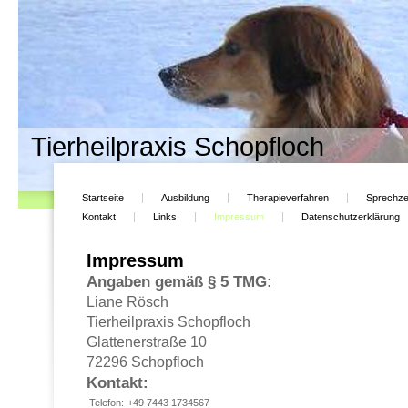
Tierheilpraxis Schopfloch
Startseite
Ausbildung
Therapieverfahren
Sprechze
Kontakt
Links
Impressum
Datenschutzerklärung
Impressum
Angaben gemäß § 5 TMG:
Liane Rösch
Tierheilpraxis Schopfloch
Glattenerstraße 10
72296 Schopfloch
Kontakt:
Telefon:
+49 7443 1734567