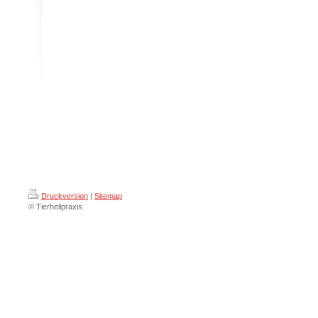
Druckversion
|
Sitemap
© Tierheilpraxis