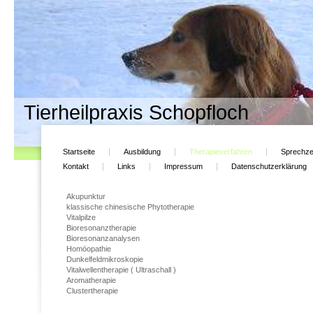
Tierheilpraxis Schopfloch
Startseite
Ausbildung
Therapieverfahren
Sprechze
Kontakt
Links
Impressum
Datenschutzerklärung
Akupunktur
klassische chinesische Phytotherapie
Vitalpilze
Bioresonanztherapie
Bioresonanzanalysen
Homöopathie
Dunkelfeldmikroskopie
Vitalwellentherapie ( Ultraschall )
Aromatherapie
Clustertherapie